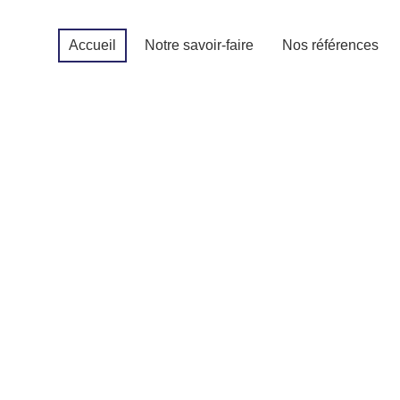
Accueil
Notre savoir-faire
Nos références
 capital de 40 000€ immatriculée en 2012 au RCS 